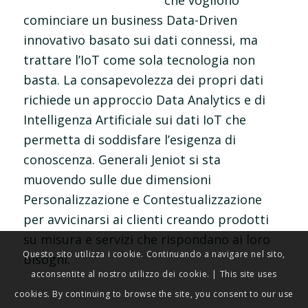
che vogliono
cominciare un business Data-Driven
innovativo basato sui dati connessi, ma
trattare l’IoT come sola tecnologia non
basta. La consapevolezza dei propri dati
richiede un approccio Data Analytics e di
Intelligenza Artificiale sui dati IoT che
permetta di soddisfare l’esigenza di
conoscenza. Generali Jeniot si sta
muovendo sulle due dimensioni
Personalizzazione e Contestualizzazione
per avvicinarsi ai clienti creando prodotti
su misura e servizi che rispondano ai loro
Questo sito utilizza i cookie. Continuando a navigare nel sito,
bisogni.
acconsentite al nostro utilizzo dei cookie. | This site uses
cookies. By continuing to browse the site, you consent to our use