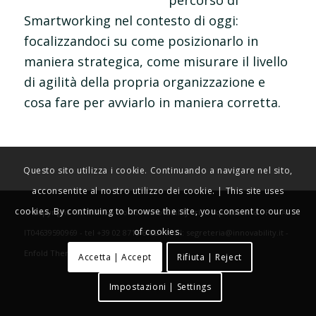
percorso di
Smartworking nel contesto di oggi:
focalizzandoci su come posizionarlo in
maniera strategica, come misurare il livello
di agilità della propria organizzazione e
cosa fare per avviarlo in maniera corretta.
Questo sito utilizza i cookie. Continuando a navigare nel sito,
acconsentite al nostro utilizzo dei cookie. | This site uses
cookies. By continuing to browse the site, you consent to our use
© Copyright - IOTHINGS World - Innovability srl in liquidazione - P. IVA
of cookies.
IT04639590969 - tel +39 02 8715 6782 - mail: segreteria@innovability.it -
Enfold Theme by Kriesi
Accetta | Accept
Rifiuta | Reject
Impostazioni | Settings