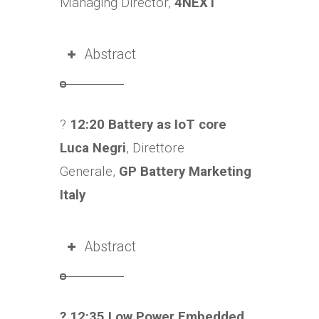
Managing Director,
4NEXT
Abstract
?
12:20 Battery as IoT core
Luca Negri
, Direttore
Generale,
GP Battery Marketing
Italy
Abstract
?
12:35 Low Power Embedded