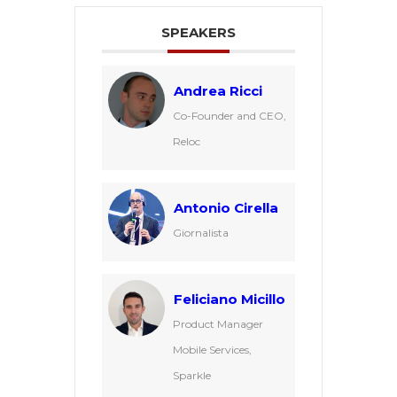
SPEAKERS
Andrea Ricci
Co-Founder and CEO,
Reloc
Antonio Cirella
Giornalista
Feliciano Micillo
Product Manager
Mobile Services,
Sparkle