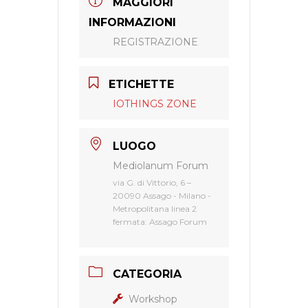
MAGGIORI
INFORMAZIONI
REGISTRAZIONE
ETICHETTE
IOTHINGS ZONE
LUOGO
Mediolanum Forum
via G. di Vittorio, 6 –
20090 Assago - Milano -
Metropolitana linea 2
fermata: Assago Forum
CATEGORIA
Workshop