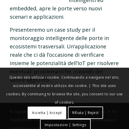
intelligenti ed
embedded, apre le porte verso nuovi
scenari e applicazioni.
Presenteremo un case study per il
monitoraggio intelligente delle porte in
ecosistemi trasversali. Un’applicazione
reale che ci dà l’occasione di verificare
insieme le potenzialità dell’IoT per risolvere
eventuali problematiche, creando del
Questo sito utilizza i cookie. Continuando a navigare nel sito,
valore aggiunto.
acconsentite al nostro utilizzo dei cookie. | This site uses
cookies. By continuing to browse the site, you consent to our use
of cookies.
© Copyright - IOTHINGS World - Innovability srl in liquidazione - P. IVA
Accetta | Accept
Rifiuta | Reject
IT04639590969 - tel +39 02 8715 6782 - mail: segreteria@innovability.it -
Impostazioni | Settings
Enfold Theme by Kriesi