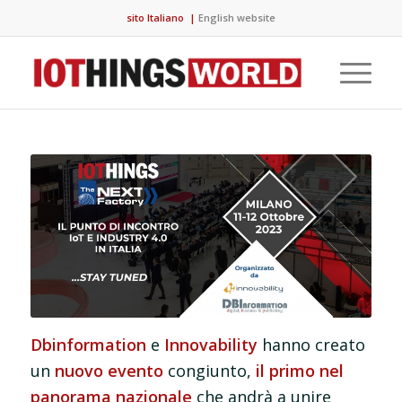
sito Italiano
|
English website
Dbinformation
e
Innovability
hanno creato
un
nuovo evento
congiunto,
il primo nel
panorama nazionale
che andrà a unire