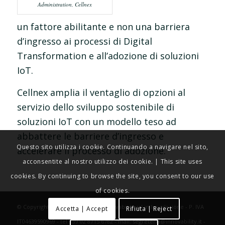
Administration, Cellnex
un fattore abilitante e non una barriera
d’ingresso ai processi di Digital
Transformation e all’adozione di soluzioni
IoT.
Cellnex amplia il ventaglio di opzioni al
servizio dello sviluppo sostenibile di
soluzioni IoT con un modello teso ad
abbattere le barriere d’ingresso e
Questo sito utilizza i cookie. Continuando a navigare nel sito,
accelerare il processo di adozione.
acconsentite al nostro utilizzo dei cookie. | This site uses
cookies. By continuing to browse the site, you consent to our use
of cookies.
© Copyright - IOTHINGS World - Innovability srl in liquidazione - P. IVA
Accetta | Accept
Rifiuta | Reject
IT04639590969 - tel +39 02 8715 6782 - mail: segreteria@innovability.it -