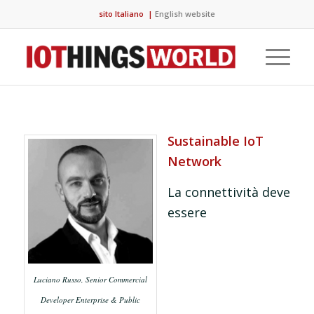
sito Italiano
|
English website
Sustainable IoT
Network
La connettività deve
essere
Luciano Russo, Senior Commercial
Developer Enterprise & Public